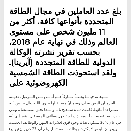
بلغ عدد العاملين في مجال الطاقة
المتجددة بأنواعها كافة، أكثر من
11 مليون شخص على مستوى
العالم وذلك في نهاية عام 2018،
بحسب تقرير نشرته الوكالة
الدولية للطاقة المتجددة (آيرينا).
ولقد استحوذت الطاقة الشمسية
الكهروضوئية على
ســبحانه حبانــا وطنــاً مبــاركاً هــو أثمــن مــن البــرىول، ففيــه.
الحرمـان الرس يفـان، وضمـانُ مسـتقبلها بعـون اللـه، وال ننـىس أنـه
بسـواعد أبنائهـا. قامـت هـذه سـنفتح بابـا واسـعا نحـو المسـتقبل، ومـن
هـذه السـاعة سـنبدأ .. وهناك دراسة حول وظائف المستقبل تشير إلى أنه
في عام 2040 سيكون هناك وجود قوي لعشرات المهن والوظائف الجديدة.
ويبدو أن البعض لا يكترث بوظائف المستقبل رغم أن 23 حزيران (يونيو)