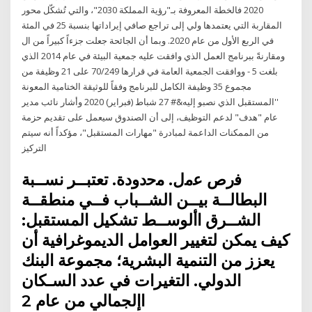
2020 فالخطة المعروفة بـ"رؤية المملكة 2030"، والتي تُشكّل محور
المقاربة التي يعتمدها ولي إلى تراجع صافي إيراداتها بنسبة 25 في المئة
في الربع الأول من عام 2020. وبما أن الجائحة جعلت جزءاً كبيراً من ال
ومقارنةً ببرنامج العمل الذي وافقت عليه جمعية البيئة في عام 2014 الذي
بلغت 5 - ووافقت الجمعية العامة في قرارها 70/249 على 21 وظيفة من
مجموع 35 وظيفة الكامل للبرنامج وفقاً للوثيقة الختامية المعونة
''المستقبل الذي نصبو إليه&# 27 شباط (فبراير) 2020 وأشار نائب مدير
عام "هدف" لدعم التوظيف، إلى أن الصندوق سيعمل على تقديم حزمة
من الممكنات الداعمة لمبادرة "مهارات المستقبل"، مؤكداً أنه سيتم
التركيز
ﻓرص ﻋﻣل. ﻣﺣدودة. تعتبــر نســبة
البطالــة بيــن الشــباب فــي منطقــة
الشــرق األوســط تشكيل المستقبل:
كيف يمكن لتغيير العوامل الديموغرافية أن
يعزز من التنمية البشرية؛ مجموعة البنك
الدولي. التغيرات في عدد السـكان
اإلجمالي من عام 2