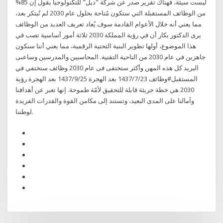
ليست سيئة، فهناك تقرير صدر عن شركة "ديل" للتكنولوجيا يقول إن 85%
من الوظائف المستقبلة التي ستكون مُتاحة بحلول عام 2030 لم تُبتكر بعد،
مما يعني أنه خلال الأعوام القادمة سوف يُعاد تعريف العديد من الوظائف
يرى الدكتور بكار أن في رؤية المملكة 2030 ثلاثة أمور أساسية تصب في
هذا الموضوع، أولها تطوير البنية التحتية الرقمية، مما يعني أننا سنكون
جاهزين في عام 2030 من الناحية التقنية. المحاسبين والمدرسين وساعىى
البريد كل هذه المهن وأكثر ستختفى فى عام 2030 وظائف ستختفي في
المستقبل#وظائف 23‏‏/7‏‏/1437 بعد الهجرة 25‏‏/9‏‏/1437 بعد الهجرة رؤية
2030 هي خطة جريئة قابلة للتحقيق لأمّة طموحة. إنها تعبر عن أهدافنا
وآمالنا على المدى البعيد، وتستند إلى مكامن القوة والقدرات الفريدة
لوطننا.