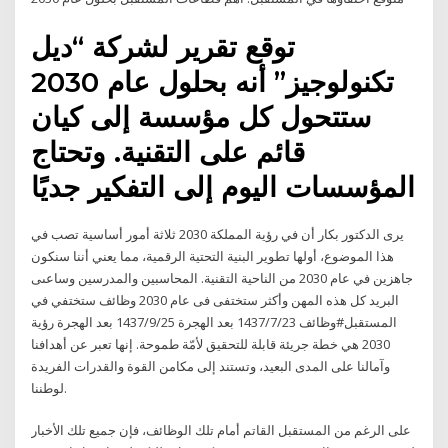
توقع تقرير لشركة “ديل
تكنولوجيز” أنه بحلول عام 2030
ستتحول كل مؤسسة إلى كيان
قائم على التقنية. وتحتاج
المؤسسات اليوم إلى التفكير جديًا
يرى الدكتور بكار أن في رؤية المملكة 2030 ثلاثة أمور أساسية تصب في
هذا الموضوع، أولها تطوير البنية التحتية الرقمية، مما يعني أننا سنكون
جاهزين في عام 2030 من الناحية التقنية. المحاسبين والمدرسين وساعىى
البريد كل هذه المهن وأكثر ستختفى فى عام 2030 وظائف ستختفي في
المستقبل#وظائف 23‏‏/7‏‏/1437 بعد الهجرة 25‏‏/9‏‏/1437 بعد الهجرة رؤية
2030 هي خطة جريئة قابلة للتحقيق لأمّة طموحة. إنها تعبر عن أهدافنا
وآمالنا على المدى البعيد، وتستند إلى مكامن القوة والقدرات الفريدة
لوطننا.
على الرغم من المستقبل القاتم أمام تلك الوظائف، فإن جميع تلك الأخبار