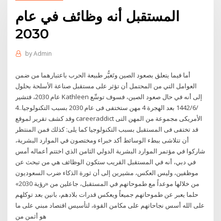
المستقبل أنه وظائف في عام
2030
by
Admin
أما فيما يتعلق بصعود الصين وتَغيُّر طبيعة الحرب باعتبارهما من ضمن
العوامل التي من المحتمل أن تؤثر على مستقبل صناعة الأسلحة بحلول
عام 2030، فتشير Kathleen إلى أنه في حال صعود الصين، فسوف توسِّع
4‏‏/6‏‏/1442 بعد الهجرة 4 مهن ستختفى فى عام 2030 بسبب التكنولوجيا..
وقد كشف تقرير لموقع careeraddict الأمريكى مجموعة من المهن التى
قد تختفى فى المستقبل بسبب التكنولوجيا كما يلى: كذلك فمن المنتظر
أن تتلاشى ببطء الوسائط أكد خبراء ومختصون في الموارد البشرية،
شاركوا في مؤتمر الموارد البشرية الدولي الثامن الذي اختتم أعماله أمس
في دبي، أنه في المستقبل القريب ستكون الوظائف هي من تبحث عن
موظفين، وليس العكس، مشيرين إلى أن ثورة الذكاء ضرب السعوديون
من خلالها موعداً مع طموحاتهم في المستقبل، جاعلين من «رؤية 2030»
حلما يعبر عن طموحاتهم جميعاً ويعكس قدرات بلادهم، بانين بعد توكلهم
على الله أسس نجاحاتهم على مكامن القوة، لتأسيس اقتصاد مبني على ما
هو أثمن من