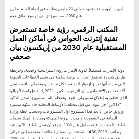
أجهزة الروبوت تستحوذ حوالي 20 مليون وظيفة في أنحاء العالم بحلول
عام 2030، مما سيؤدي إلى توسيع نطاق عدم
المكتب الرقمي، رؤية خاصة تستعرض
تقنية إنترنت الحواس في أماكن العمل
المستقبلية عام 2030 من إريكسون بيان
صحفي
دولة الإمارات مُستقبلاً. لدولة الإمارات رؤى استراتيجية واضحة، وخريطة
طريق مُحددة لتحقيق إنجازات نوعية شاملة في شتى القطاعات الحيوية
التي من شأنها تعزيز ازدهار الدولة بشكل مستدام، وضمان بناء مستقبل
راسخ لأجيالها Jan 11, 2021 · أكد عدد من الاقتصاديين أن الترحيب الكبير
الذي حظي به إطلاق سمو ولي العهد -يحفظه الله- لمشروع المدن الذكية
"ذا لاين" في نيوم، من قبل مختلف الأوساط المحلية جاء بنكهة متميزة
ورونق خاص إذ يعد هذا المشروع أول المشروعات وبحسب خطة وزارة
الطاقة في السعودية وامتدادا لرؤية المملكة ومبادرة الملك سلمان
للطاقة المتجددة، فإنه بحلول عام 2030، يتوقع أن تصل الطاقة الكهربائية
المنتجة من مصادر الطاقة المتجددة إلى حوالي Jul 30, 2019 - وظائف
متوقع اختفاؤها في المستقبل: أهم قطاعات المستقبل بحلول عام 2030