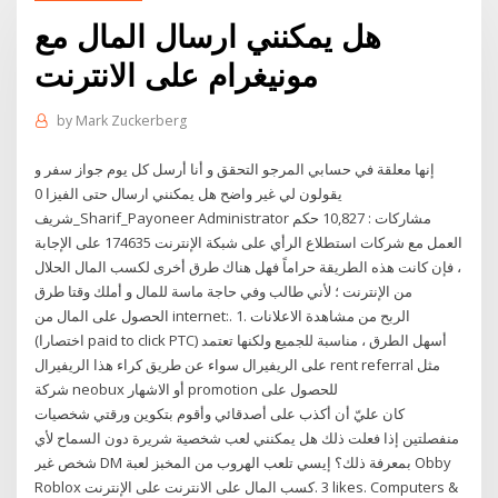
هل يمكنني ارسال المال مع
مونيغرام على الانترنت
by
Mark Zuckerberg
إنها معلقة في حسابي المرجو التحقق و أنا أرسل كل يوم جواز سفر و
يقولون لي غير واضح هل يمكنني ارسال حتى الفيزا 0
شريف_Sharif_Payoneer Administrator مشاركات : 10,827 حكم
العمل مع شركات استطلاع الرأي على شبكة الإنترنت 174635 على الإجابة
، فإن كانت هذه الطريقة حراماً فهل هناك طرق أخرى لكسب المال الحلال
من الإنترنت ؛ لأني طالب وفي حاجة ماسة للمال و أملك وقتا طرق
الحصول على المال من internet:. 1. الربح من مشاهدة الاعلانات
(اختصارا paid to click PTC) أسهل الطرق ، مناسبة للجميع ولكنها تعتمد
على الريفيرال سواء عن طريق كراء هذا الريفيرال rent referral مثل
شركة neobux أو الاشهار promotion للحصول على
كان عليّ أن أكذب على أصدقائي وأقوم بتكوين ورقتي شخصيات
منفصلتين إذا فعلت ذلك هل يمكنني لعب شخصية شريرة دون السماح لأي
شخص غير DM بمعرفة ذلك؟ إيسي تلعب الهروب من المخبز لعبة Obby
Roblox على الإنترنت ‎كسب المال على الانترنت‎. 3 likes. Computers &