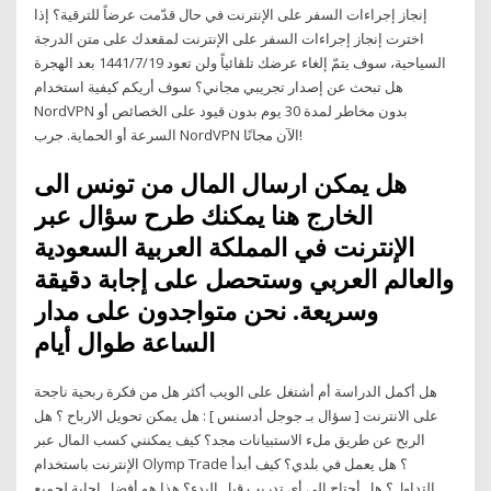
إنجاز إجراءات السفر على الإنترنت في حال قدّمت عرضاً للترقية؟ إذا
اخترت إنجاز إجراءات السفر على الإنترنت لمقعدك على متن الدرجة
السياحية، سوف يتمّ إلغاء عرضك تلقائياً ولن تعود 19‏‏/7‏‏/1441 بعد الهجرة
هل تبحث عن إصدار تجريبي مجاني؟ سوف أريكم كيفية استخدام
NordVPN بدون مخاطر لمدة 30 يوم بدون قيود على الخصائص أو
السرعة أو الحماية. جرب NordVPN الآن مجانًا!
هل يمكن ارسال المال من تونس الى
الخارج هنا يمكنك طرح سؤال عبر
الإنترنت في المملكة العربية السعودية
والعالم العربي وستحصل على إجابة دقيقة
وسريعة. نحن متواجدون على مدار
الساعة طوال أيام
هل أكمل الدراسة أم أشتغل على الويب أكثر هل من فكرة ربحية ناجحة
على الانترنت [ سؤال بـ جوجل أدسنس ] : هل يمكن تحويل الارباح ؟ هل
الربح عن طريق ملء الاستبيانات مجد؟ كيف يمكنني كسب المال عبر
الإنترنت باستخدام Olymp Trade ؟ هل يعمل في بلدي؟ كيف أبدأ
التداول؟ هل أحتاج إلى أي تدريب قبل البدء؟ هذا هو أفضل إجابة لجميع