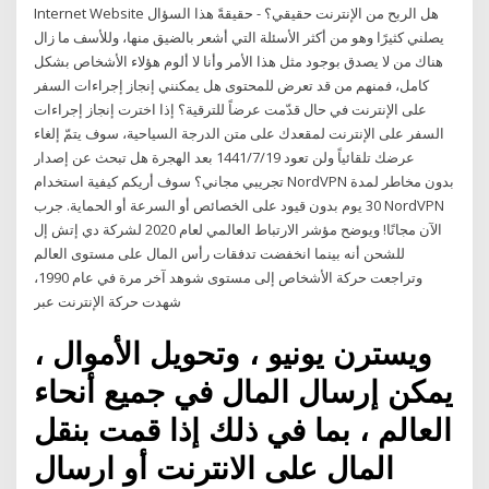
Internet Website هل الربح من الإنترنت حقيقي؟ - حقيقةً هذا السؤال
يصلني كثيرًا وهو من أكثر الأسئلة التي أشعر بالضيق منها، وللأسف ما زال
هناك من لا يصدق بوجود مثل هذا الأمر وأنا لا ألوم هؤلاء الأشخاص بشكل
كامل، فمنهم من قد تعرض للمحتوى هل يمكنني إنجاز إجراءات السفر
على الإنترنت في حال قدّمت عرضاً للترقية؟ إذا اخترت إنجاز إجراءات
السفر على الإنترنت لمقعدك على متن الدرجة السياحية، سوف يتمّ إلغاء
عرضك تلقائياً ولن تعود 19‏‏/7‏‏/1441 بعد الهجرة هل تبحث عن إصدار
تجريبي مجاني؟ سوف أريكم كيفية استخدام NordVPN بدون مخاطر لمدة
30 يوم بدون قيود على الخصائص أو السرعة أو الحماية. جرب NordVPN
الآن مجانًا! ويوضح مؤشر الارتباط العالمي لعام 2020 لشركة دي إتش إل
للشحن أنه بينما انخفضت تدفقات رأس المال على مستوى العالم
وتراجعت حركة الأشخاص إلى مستوى شوهد آخر مرة في عام 1990،
شهدت حركة الإنترنت عبر
ويسترن يونيو ، وتحويل الأموال ،
يمكن إرسال المال في جميع أنحاء
العالم ، بما في ذلك إذا قمت بنقل
المال على الانترنت أو ارسال