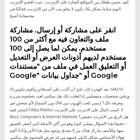
كيف تحمي طفلك من المواقع الضارة على الإنترنت ، حيث اقتحم الإنترنت
اليوم حياتنا بشكل يكاد يكون لا يخلو بيت الآن من الإنترنت، فحاليًا في
مجتمعاتنا أصبح
انقر على مشاركة أو إرسال. مشاركة
ملف والتعاون فيه مع أكثر من 100
مستخدم. يمكن لما يصل إلى 100
مستخدم لديهم أذونات العرض أو التعديل
أو التعليق العمل في ملف من "مستندات
Google" أو "جداول بيانات Google
25‏‏/5‏‏/1442 بعد الهجرة كان عليّ أن أكذب على أصدقائي وأقوم بتكوين
ورقتي شخصيات منفصلتين إذا فعلت ذلك هل يمكنني لعب شخصية شريرة
دون السماح لأي شخص غير DM بمعرفة ذلك؟ إيسي تلعب الهروب من
المخبز لعبة Obby Roblox على الإنترنت ‎كسب المال على الانترنت‎. 3
likes. Computers & Internet Website هل الربح من الإنترنت حقيقي؟
- حقيقةً هذا السؤال يصلني كثيرًا وهو من أكثر الأسئلة التي أشعر بالضيق
منها، وللأسف ما زال هناك من لا يصدق بوجود مثل هذا الأمر وأنا لا ألوم
هؤلاء الأشخاص بشكل كامل، فمنهم من قد تعرض للمحتوى هل يمكنني