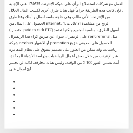
العمل مع شركات استطلاع الرأي على شبكة الإنترنت 174635 على الإجابة
، فإن كانت هذه الطريقة حراماً فهل هناك طرق أخرى لكسب المال الحلال
من الإنترنت ؛ لأني طالب وفي حاجة ماسة للمال و أملك وقتا طرق
الحصول على المال من internet:. 1. الربح من مشاهدة الاعلانات
(اختصارا paid to click PTC) أسهل الطرق ، مناسبة للجميع ولكنها تعتمد
على الريفيرال سواء عن طريق كراء هذا الريفيرال rent referral مثل
شركة neobux أو الاشهار promotion للحصول على صديقي خرّيج
رياضيات، وقد تمكن من العثور على تصميم يتفوق على نظام المقامرة
عبر الإنترنت من خلال بعض أعمال الرياضيات ودراسة الأشياء المعقّدة،
أنت تضمن الفوز 100 ٪ من الوقت، وليس هناك مجازفة، لذلك لن تخسر
أيّ أموال على