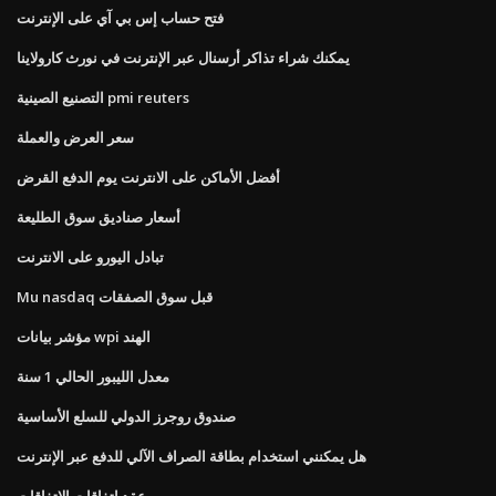
فتح حساب إس بي آي على الإنترنت
يمكنك شراء تذاكر أرسنال عبر الإنترنت في نورث كارولاينا
التصنيع الصينية pmi reuters
سعر العرض والعملة
أفضل الأماكن على الانترنت يوم الدفع القرض
أسعار صناديق سوق الطليعة
تبادل اليورو على الانترنت
Mu nasdaq قبل سوق الصفقات
مؤشر بيانات wpi الهند
معدل الليبور الحالي 1 سنة
صندوق روجرز الدولي للسلع الأساسية
هل يمكنني استخدام بطاقة الصراف الآلي للدفع عبر الإنترنت
عقد اتفاقات الاتفاقات