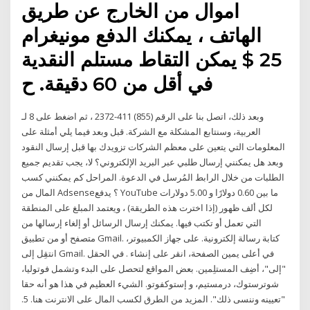
اموال من الخارج عن طريق
الهاتف ، يمكنك الدفع مونيغرام
25 $ يمكن التقاط مستلم النقدية
في أقل من 60 دقيقة. ح
وبعد ذلك، اتصل بنا على الرقم (855) 411-2372 ، ثم اضغط على 8 لـ
العربية، وسنتابع المشكلة مع الشركة. قبل وبعد فيما يلي أمثلة على
المعلومات التي يتعين على معظم الشركات تزويدك بها قبل إرسال النقود
وبعد هل يمكنني إرسال طلبي عبر البريد الإلكتروني؟ لا، يجب تقديم جميع
الطلبات من خلال الرابط المُرسل في الدعوة. المراحل كم يمكنني كسب
المال من Adsense؟ يدفع YouTube ما بين 0.60 دولارًا و 5.00 دولارات
لكل ألف ظهور (إذا اخترت هذه الطريقة) ، ويعتمد المبلغ على المنطقة
التي تعمل أو تكتب فيها. يمكنك إرسال الرسائل أو إلغاء إرسالها من
متصفح أو من تطبيق Gmail. كتابة رسالة إلكترونية. على جهاز الكمبيوتر،
انتقِل إلى Gmail. في أعلى يمين الصفحة، انقر على إنشاء . في الحقل
"إلى"، أضِف المستلِمين. بعض المواقع لتحصل على البدء وتشمل فوتوليا،
شوترستوك، درمستيم، و إستوكفوتو. الشيء العظيم في هذا هو أنه حقا
"تعيينه وننسى ذلك". المزيد من الطرق لكسب المال على الانترنت هنا. 5.