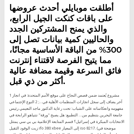
أطلقت موبايلي أحدث عروضها
على باقات كنكت الجيل الرابع،
والذي يمنح المشتركين الجدد
والحاليين كمية بيانات تصل إلى
300% من الباقة الأساسية مجانًا،
مما يتيح الفرصة لاقتناء إنترنت
فائق السرعة وقيمة مضافة عالية
أكثر من ذي قبل.
1 مشروع يُعتمد ضمن قصص النجاح على موقع الأمم المتحدة: في انجاز
آخر يضاف إلى سجل انجازات المنظمات الأهلية في…; 2 النوع الإجتماعي
مفهومه وانعكاساته على الشباب: تحت رعاية الدكتور ماجد النعيمي رئيس
جامعة البحرين بتنظيم من… التطبيع: هل يصبح "ورقة" نتنياهو الرابحة في
الانتخابات المبكرة في إسرائيل؟ قسم المتابعة الإعلامية بي بي سي يمتثل
زيت الوقود الثقيل ifo 380 xbee إلى المعيار iso 8217. (موضحة في