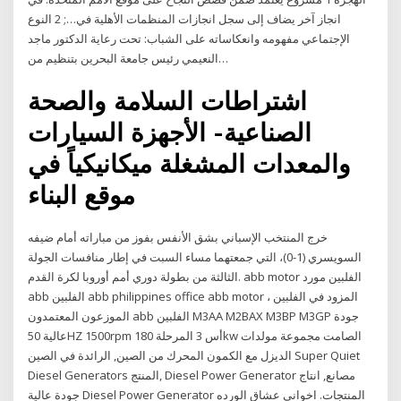
انجاز آخر يضاف إلى سجل انجازات المنظمات الأهلية في…; 2 النوع
الإجتماعي مفهومه وانعكاساته على الشباب: تحت رعاية الدكتور ماجد
النعيمي رئيس جامعة البحرين بتنظيم من…
اشتراطات السلامة والصحة
الصناعية- الأجهزة السيارات
والمعدات المشغلة ميكانيكياً في
موقع البناء
خرج المنتخب الإسباني بشق الأنفس بفوز من مباراته أمام ضيفه
السويسري (1-0)، التي جمعتهما مساء السبت في إطار منافسات الجولة
الثالثة من بطولة دوري أمم أوروبا لكرة القدم. abb motor الفلبين مورد
abb الفلبين abb philippines office abb motor المزود في الفلبين ،
الموزعون المعتمدون abb الفلبين M3AA M2BAX M3BP M3GP جودة
عالية 50HZ 1500rpm أس 3 المرحلة 180kw الصامت مجموعة مولدات
الديزل مع الكمون المحرك من الصين, الرائدة في الصين Super Quiet
Diesel Generators المنتج, Diesel Power Generator مصانع, انتاج
جودة عالية Diesel Power Generator المنتجات. اخواني عشاق الورده