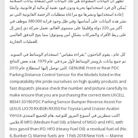
صفحة بيانات السلامة) تظهر أن البيانات المفتوحة هي تلك البيانات التي
يُمكن لأي فرد استخدامها بحرية ودون قيود تقنية أو مالية أو قانونية، وأيضًا
إعادة استخدامها ونشرها مع مراعاة متطلبات الرخصة القانونية التي تم
نشر هذه البيانات على أساسها. وفي ظل وجود قرابة 380.000 موظف في
أكثر من 220 دولة وإقليمًا على مستوى العالم، تعمل شركة دي إتش إل
على ربط الأفراد والشركات بشكلٍ آمن وموثوق؛ مما يتيح التدفق العالمي
للعمليات التجارية.
كل عام ، يقوم الباحثون "بقراءة مقياس" استخدام الوسائط في السويد.
تم جمع بيانات بارومتر الوسائط لأول مرة في عام 1979. هذه بعض النتائج
التي توصل إليها استطلاع عام 2010. GENUINE Front or Rear PDC
Parking Distance Control Sensor for the Models listed in the
compatability.We pride ourselves on high quality products and
fast dispatch. please check the number and picture carefully to
make ensure that you are purchasing the correct item.UXCELL
89341-33190 PDC Parking Sensor Bumper Reverse Assist For
LEXUS LX570 RX450h RX350 For Toyota Land Cruiser Avalon
Venza اكتب سطرين في أسبوع المرور للتوعيه..هام للجميع المنتدى
الاعلامي MFO (Medium Fuel Oil): a blend of MGO and HFO, with
less gasoil than IFO; HFO (Heavy Fuel Oil): a residual fuel oil (No.
6, Bunker C). Marine fuels are 1 Feb 2018 New York — Marine