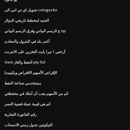
تحويل اي تي اس الى coingecko
الجنيه لمخطط تاريخي الدولار
ع الرسم البياني وفرق الرسم البياني np
أغنى بلد في البترول والمعادن
أرخص 1 تيرا بايت التخزين على الانترنت
Oem النفط والغاز pty ltd
الإقراض الأسهم الاقتراض ويكيبيديا
مستخدمي صناعة النفط
كم من الأسهم يجب أن أملك في محفظتي
كم هي قيمة عملة فضية النسر
رقم الفاتورة التجارية
النيكوتين جدول زمني الانسحاب