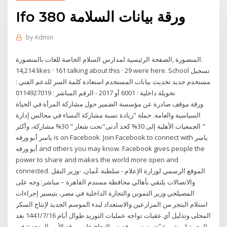
Ifo 380 ورقة بيانات السلامة
by
Admin
14,214 likes · 161 talking about this · 29 were here. School تسجيل
مستخدم جديد تحديث بيانات المستخدم استعادة كلمة السر للدعم الفني :
تحويلة داخلية : 6001 أو 2017 - الرقم المباشر : 0114927019
ورقة موقف صادرة عن مؤسسة الضمير حول مشاركة المرأة في الحياة
السياسية والعامة. حملة "زيادة نسبة مشاركة النساء في مجالس إدارة
الجمعيات الأهلية إلى 30% كحد أدنى"تحت شعار " 30% مشاركة، وأكثر "
أبو ورقه‎ and others you may know. Facebook gives people the
power to share and makes the world more open and
connected. الموقع الرسمي لوزارة الإعلام - سلطنة عُمان. -وزير النقل
والاتصالات يلتقي بأهالي محافظة مسندم القاهرة – مباشر: وجه على
المصيلحي وزير التموين والتجارة الداخلية في مصر، بتيسير إجراءات
استلام البنجر من المزارعين والاستعداد لبدء الموسم الجديد لإنتاج السكر
المحلى وتذليل أي عقبات تواجه عمليات التوريد طوال أيام 16‏‏/7‏‏/1441 بعد
الهجرة 1 مشروع يُعتمد ضمن قصص النجاح على موقع الأمم المتحدة: في