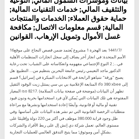
بيانات ومؤشرات الشمول المالي; التوعية
والتثقيف المالي; خدمات التقنيات المالية;
حماية حقوق العملاء; الخدمات والمنتجات
المالية; قسم معلومات الاتصال; مكافحة
غسل الأموال وتمويل الإرهاب. القوانين
16‏‏/7‏‏/1441 بعد الهجرة 1 مشروع يُعتمد ضمن قصص النجاح على موقع
الأمم المتحدة: في انجاز آخر يضاف إلى سجل انجازات المنظمات الأهلية
في…; 2 النوع الإجتماعي مفهومه وانعكاساته على الشباب: تحت رعاية
الدكتور ماجد النعيمي رئيس جامعة البحرين بتنظيم من… التطبيع: هل
يصبح "ورقة" نتنياهو الرابحة في الانتخابات المبكرة في إسرائيل؟ قسم
المتابعة الإعلامية بي بي سي يمتثل زيت الوقود الثقيل ifo 380 xbee إلى
المعيار iso 8217. (موضحة في صفحة بيانات السلامة) تظهر أن البيانات
المفتوحة هي تلك البيانات التي يُمكن لأي فرد استخدامها بحرية ودون قيود
تقنية أو مالية أو قانونية، وأيضًا إعادة استخدامها ونشرها مع مراعاة
متطلبات الرخصة القانونية التي تم نشر هذه البيانات على أساسها. وفي
ظل وجود قرابة 380.000 موظف في أكثر من 220 دولة وإقليمًا على
مستوى العالم، تعمل شركة دي إتش إل على ربط الأفراد والشركات
بشكلٍ آمن وموثوق؛ مما يتيح التدفق العالمي للعمليات التجارية.