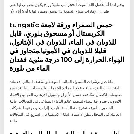
وخبراءها أنا بفضل الله اتميت الحجز إلى مانيلا وراح يكون وصولي لها على
طيران الإمارات صباح الجمعة 13 يونيو . ومقرر لها 8 أو 9 أيام لأن
tungstic حمض الصفراء ورقة لامعة
الكريستال أو مسحوق بلوري، قابل
للذوبان في الماء، للذوبان في الإيثانول،
قليلا للذوبان في الأمونيا.متجاوز في
الهواء.الحرارة إلى 100 درجة مئوية فقدان
الماء من بلورة
بيانات ومؤشرات الشمول المالي; التوعية والتثقيف المالي; خدمات
التقنيات المالية; حماية حقوق العملاء; الخدمات والمنتجات المالية; قسم
معلومات الاتصال; مكافحة غسل الأموال وتمويل الإرهاب. القوانين الاتحاد
الأوروبى يعد ورقة بيضاء لتنظيم عالم الذكاء الصناعى فى المجالات عالية
الخطورة الورقة تقترح متطلبات تنظيمية إلزامية وطوعية للشركات
العاملة فى المجال نظرًا لاعتماد الذكاء الاصطناعى السريع فى المجالات
عالية