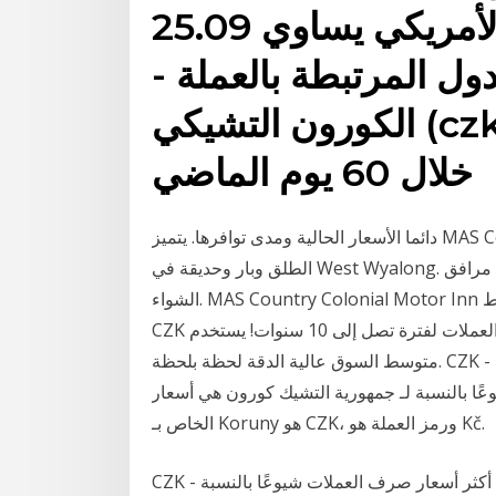
التاريخ: كان 1 الدولار الأمريكي يساوي 25.09
ول المرتبطة بالعملة -
الكورون التشيكي (czk) : جمهورية التشيك. التطور
خلال 60 يوم الماضي
دائما الأسعار الحالية ومدى توافرها. يتميز MAS Country Colonial Motor Inn بمطعم ومسبح في الهواء
الطلق وبار وحديقة في West Wyalong. يوفر مكان الإقامة هذا خدمة الغرف، كما يوفر للضيوف مرافق
الشواء. MAS Country Colonial Motor Inn اليورو إلى مخطط الكورون التشيكي. يتيح لك مخطط EUR /
CZK هذا عرض محفوظات أسعار هذا الزوج من العملات لفترة تصل إلى 10 سنوات! يستخدم XE أسعارًا
متوسط السوق عالية الدقة لحظة بلحظة. CZK - الكورون التشيكي. تقييمات العملات الخاصة بنا تشير إلى أنّ
ة لـ جمهورية التشيك كورون هي أسعار CZK إلى EUR. رمز العملة
الخاص بـ Koruny هو CZK، ورمز العملة هو Kč.
CZK - الكورون التشيكي. تقييمات العملات الخاصة بنا تشير إلى أنّ أكثر أسعار صرف العملات شيوعًا بالنسبة