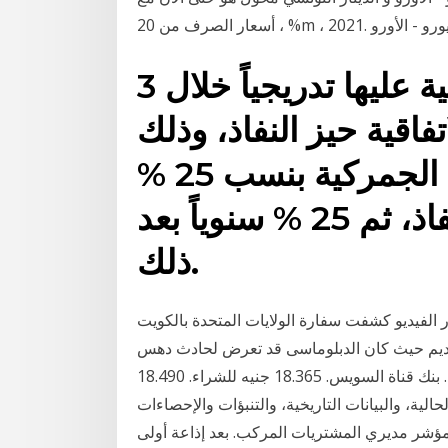
يتم إلغاء الرسوم الجمركية عليها تدريجياً خلال 3
اقية حيز النفاذ، وذلك
بواقع تخفيض في الرسوم الجمركية بنسب 25 %
عند دخول الاتفاقية حيز النفاذ، ثم 25 % سنوياً بعد
ذلك.
ميس 25 يوليو 2019 وعقب انتشار الفيديو كشفت سفارة الولايات المتحدة بالكويت
 قديم حيث كان الدبلوماسى قد تعرض لحادث دهس
خلال قيادته دراجة نارية على جسر جابر سعر اليورو اليوم. بنك قناة السويس. 18.365 جنيه للشراء. 18.490
حالية، والبيانات التاريخية، والتنبؤات والإحصاءات
- مؤشر مديري المشتريات المركب. بعد إذاعة أولى