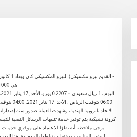
mxp) هي 1000 مرات اقل قيمة من الجديد بيزو مكسيكي
06:00 بتوقيت
الاتحاد بالروبية الهندية، وشهدت العملة صدور ستة إصدارات
يرجى ملاحظة أنه نظرًا للاعتماد على موفري خدمات شب
الوقت المناسب ودقتها وارتباطها بالموضوع. هذا اليورو 