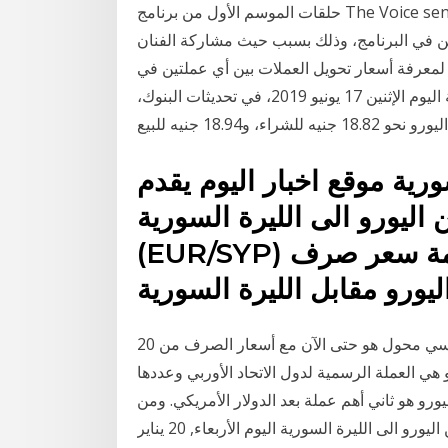
حلقات الموسم الأول من برنامج The Voice senior، شن رواد مواقع التواصل الإجتماعي والجمهور اللبناني
ين في البرنامج، وذلك بسبب حيث مشاركة الفنان
لمعرفة أسعار تحويل العملات بين أي عملتين في
العالم. استقر سعر اليورو، خلال بداية التعاملات الصباحية اليوم الإثنين 17 يونيو 2019، في تحديثات البنوك،
ورية موقع اخبار اليوم يقدم
 اليورو الى الليرة السورية
(EUR/SYP) ليمكنكم من معرفة كم تبلغ قيمة سعر صرف
هذا اليورو - الأورو و الدينار التونسي محول هو حتى الآن مع أسعار الصرف من 20 ، %m ، 2021. أدخل المبلغ
و هي العملة الرسمية لدول الاتحاد الأوربي وعددها
مل بعملة اليورو في عام 1999م ويعتبر اليورو هو ثاني أهم عملة بعد الدولار الأمريكي. ومن
أهم المحطات الرئيسية في تاريخ عملة أسعار التحويل من اليورو الى الليرة السورية اليوم الأربعاء, 20 يناير