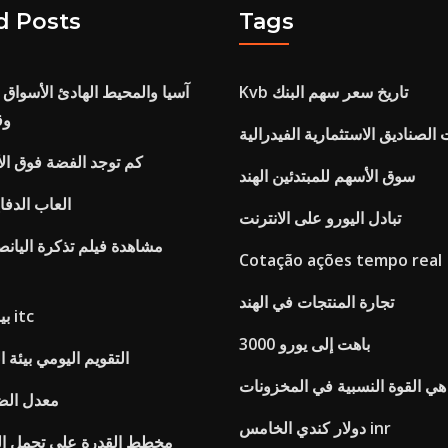
d Posts
Tags
Kvb تاريخ سعر سهم البنك
آسيا والمحيط الهادئ الأسواق 
وق
ت الصناديق الاستثمارية الفيدرالية
كم توجد الفضة فوق ال
سوق الأسهم للمبتدئين الهند
العاب الدفا
تبادل اليورو على الانترنت
Cotação ações tempo real
تجارة المنتجات في الهند
بيانات سعر سهم itc
3000 باهت إلى يورو
التقويم اليومي بيئة ا
هي القوة النسبية في المخزونات
معدل الضر
دولار كندي الخامس inr
مخطط القدرة على تحمل الت