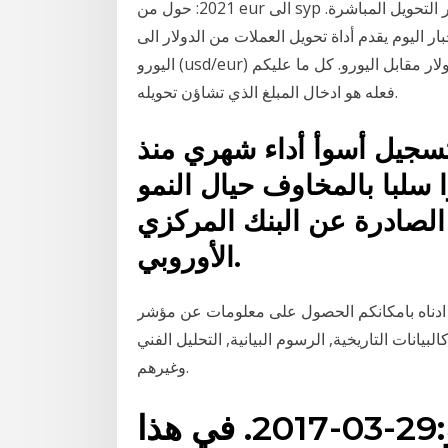
2021: حول من eur الى syp و كذلك حول بالاتجاه العكسي. الأسعار تعتمد على أسعار التحويل المباشرة.
 دقيقة تقريبا. موقع اخبار اليوم يقدم أداة تحويل العملات من الدولار الى
اليورو (usd/eur) ليمكنكم من معرفة كم تبلغ قيمة سعر صرف عملة الدولار مقابل اليورو. كل ما عليكم
فعله هو ادخال المبلغ الذي تشاؤن تحويله.
 لتسجيل أسوأ أداء شهري منذ
ا سلبا بالمخاوف حيال النمو
الصادرة عن البنك المركزي
الأوروبي.
ادناه بامكانكم الحصول على معلومات عن مؤشر OETOB Czech Traded (CZK). بامكانكم العثور على
يانات التاريخية, الرسوم البيانية, التحليل الفني
وغيرهم.
آخر تاريخ تم تسجيله هو:29-03-2017. في هذا