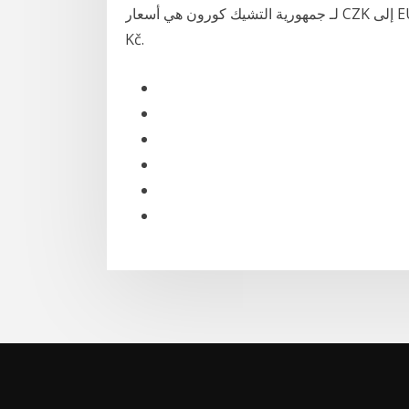
لـ جمهورية التشيك كورون هي أسعار CZK إلى EUR. رمز العملة الخاص بـ Koruny هو CZK، ورمز العملة هو
Kč.