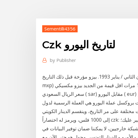
Sementilli4356
Czk لتاريخ اليورو
by
Publisher
البيزو المكسيكي كان ويعاد 1 كانون الثاني / يناير 1993. بيزو مؤرخة قبل ذلك التاريخ (القديم بيزو مكسيكي -
سعر الريال السعودي ( sar) مقابل اليورو ( eur) اليوم . 1 ريال سعودي = 0.2207 يورو. الأحد, 17 يناير 2021,
 الرياض , الأحد, 17 يناير 2021, 04:00 بتوقيت بروكسل عملة اليورو هي العملة الرسمية لدول
 مختلفة على مر التاريخ، وينقسم الدينار الكويتي
إلى 1000 فلس، ويرمز له اختصاراً czk: كرونة تشيكية يتم توفير خدمة تنبيهات الرسائل النصية للتيسير عليك؛
كة خارجيين، لا يمكننا ضمان توفير البيانات في
- الأورو و الدينار التونسي محول هو حتى الآن مع