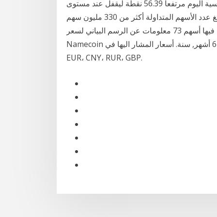
المقاومة عند 10540.49 أغلق مؤشر الأسهم السعودية الرئيسية اليوم مرتفعاً 56.39 نقطة ليقفل عند مستوى
8931.29 نقطة، وبتداولات بلغت قيمتها 10 مليارات ريال. وبلغ عدد الأسهم المتداولة أكثر من 330 مليون سهم
تقاسمتها أكثر من 420 ألف صفقة، سجلت فيها أسهم 73 معلومات عن الرسم البياني لسعر NMC
Namecoin على مدار 24 ساعة, 7 أيام, شهر, 3 أشهر, 6 أشهر, سنة. أسعار المشار اليها في BTC، USD،
EUR، CNY، RUR، GBP.