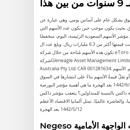
ذا
سوق بشكل عام على أساس يومي. وهي عبارة عن
 بحيث يكون موجب حين يكون عدد الأسهم التي
مؤشر الأسهم السعودية الرئيسة، اليوم، منخفضًا
3.58 نقطة ليقفل عند مستوى 7285.23 نقطة, وبتداولات بلغت قيمتها أكثر من 6.3 مليارات ريال. وبلغ عدد ال
تكون هذه الأسهم مُتاحة من خلال شركة eToro Service (ARSN 637 489 466) التي تتولى تشغيلها
شركةGleneagle Asset Management Limited ABN 29 103 162 278، وتُروّج لها شركة eToro
Australia Pty Ltd. CAR 001281634. تعريف الأسهم. الأسهم (بالإنجليزيّة: Stocks) هي ورقة ماليّة تُمثّل
تقلّ قيمةُ الأسهم بناءً على انتشارها في السوق
الماليّ، وتُعرَّف الأسهم بأنّها المبلغ من المال الذي يُشكّل 4‏‏/6‏‏/1442 بعد الهجرة ما هي أهمية مؤشر البورصة
كس بالنسبة للمتداولين؟ يتعقب مؤشر داكس dax قيمة أكبر 30 شركة وأكثرها سيولة والتي
والعاشرة عالميًا.. تمثل ألمانيا الاقتصاد الأعظم
12‏‏/5‏‏/1442 بعد الهجرة
Negeso لديها العشرات من العملاء للويب الواجهة الأمامية