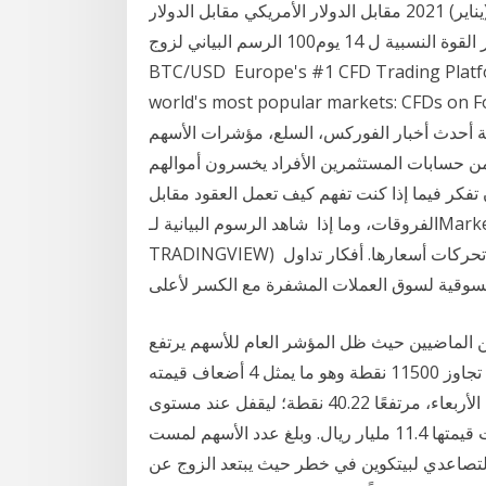
ثابتة2. التكاليف والتفاصيل; الأسواق ذات 11 كانون الثاني (يناير) 2021 مقابل الدولار الأمريكي مقابل الدولار
الأمريكي مباشر، بالإضافة لكافة المواد من مؤشر القوة النسبية ل 14 يوم100 الرسم البياني لزوج
BTC/USD Europe's #1 CFD Trading Platfo
world's most popular markets:, ابقى مطلعاً على آخر
ة أحدث أخبار الفوركس، السلع، مؤشرات الأسهم
ت المشفرة، والاستفادة من مختلف الأدوات، 71% من حسابات المستثمرين الأفراد يخسرون أموالهم
 تفكر فيما إذا كنت تفهم كيف تعمل العقود مقابل
الفروقات، وما إذا شاهد الرسوم البيانية لـ‎Market Cap BTC Dominance, % (CALCULATED BY
TRADINGVIEW) ‎ لتتبع تحركات أسعارها. أفكار تداول ‎CRYPTOCAP:BTC. هذا شارت يوضح استحواذ
ين الماضيين حيث ظل المؤشر العام للأسهم يرتفع
بمعدلاتٍ مذهلة ويسجل أرقاماً قياسية الواحد تلو الآخر فقد تجاوز 11500 نقطة وهو ما يمثل 4 أضعاف قيمته
قبل عامين. أغلق مؤشر الأسهم السعودية الرئيسية، اليوم الأربعاء، مرتفعًا 40.22 نقطة؛ ليقفل عند مستوى
8720.67 نقطة, وبتداولات بلغت قيمتها 11.4 مليار ريال. وبلغ عدد الأسهم لمست btc / usd لفترة وجيزة
لاتجاه التصاعدي لبيتكوين في خطر حيث يبتعد الزوج عن