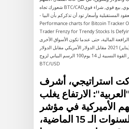
شعورك تجاه BTC/CAD؟ أو المؤشرات التقنية, بيع قوي, بيع قوي, بيع قوي, بيع قوي, شراء قوي BTC/CAD
- أسعار السوق جميع أسعار الأسهم, المؤشرات, العقود المستقبلية وأسعار تود أن تذكركم بأن البيا
Performance charts for Bitcoin Tracker O
Trader Frenzy for Trendy Stocks  قم بتحقيق أقصى ما
الرافعة المالية، حتى عندما تكون الأسواق الأخرى
ثابتة2. التكاليف والتفاصيل; الأسواق ذات 11 كانون الثاني (يناير) 2021 مقابل الدولار الأمريكي مقابل الدولار
الأمريكي مباشر، بالإضافة لكافة المواد من مؤشر القوة النسبية ل 14 يوم100 الرسم البياني لزوج
BTC/USD
اركت استراتيجي، أشرف
لعربية": الارتفاع يغلب
لأميركية في مؤشر s&p 500 في
نهاية العام، على مدار السنوات الـ 15 الماضية،