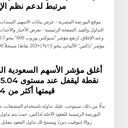
مرتبط لدعم نظم الإن
موقع البورصة المصرية - عرض بيانات الاسهم, السندات, ال
التداول والقيد, الصفحة الرئيسية - تعرض الأخبار والأحدا
قيمتها أكثر من 9.4 مليارات ريال. وبلغ عدد ا
بدلًا من ذلك، سيتوجب عليك تداوله باستخدام المشتقات، مثل
زوالا (بتوقيت دبي). ويسمح لك تداول العقود مقابل