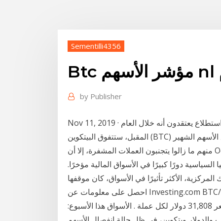
Sementilli4356
n م
by
Publisher
Nov 11, 2019 · ما يقرب من 50٪ من المهنيين الماليين الذين شملهم استطلاع يعتقدون أنه خلال العام
المقبل، ستتفوق البيتكوين (BTC) على مؤشر سوق الأسهم الشهير، S&P 500. وعلى الرغم من أن العديد
منهم ما زالوا يتجنبون العملات المشفرة، إلا أن Oct 22, 2019 · لا تتردد في الاشتراك لمشاهدة تسجيل النشرة
 السياسية دورًا كبيرًا في الأسواق المالية مؤخرًا.
 المركزية، الأكثر تأثيرًا في الأسواق، كان موقفها
احصل على معلومات عن Investing.com BTC/USDبما في ذلك الرسوم البيانية, التحليل من
ميكروستراتيجي شراء 314 وحدة من بتكوين، بمتوسط سعر 31,808 دولار لكل عملة . الأسواق هذا الأسبوع:
ر وبتكوين، في ظل حالة انفصال الأسهم& BTC/CAD - البتكوين دولار كندي ما هو