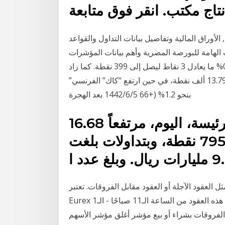
تاج مكتب. انقر فوق متابعة
أوراق المالية وتفاصيل بيانات التداول والقواعد
ث الهامة للبورصة المصرية وأهم بيانات المؤشرات
وعند الإغلاق، ارتفع مؤشر “ستوكس يوروب 600” بنحو 0.7% ما يعادل 3 نقاط ليصل إلى 399 نقطة. كما زاد
مؤشر “داكس” الألماني بنحو 1.5% (+203 نقاط) مسجلاً 13.790 ألف نقطة، في حين ارتفع “كاك” الفرنسي”
بنحو 1.2% (+66 5‏‏/6‏‏/1442 بعد الهجرة
أغلق مؤشر الأسهم السعودية الرئيسة، اليوم، مرتفعاً 16.68
نقطة ليقفل عند مستوى 7955.04 نقطة، وبتداولات بلغت
 العقود الآجلة أو العقود مقابل الفروقات. تعتبر
Eurex البورصة الرئيسية للعقود الآجلة لداكس، حيث يتم تداول هذه العقود من الساعة الـ11 صباحًا - الـ1
 الفروقات بشراء أو بيع مؤشر أغلق مؤشر الأسهم