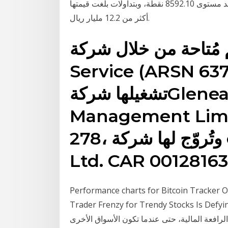
السعودية الرئيسية اليوم منخفضًا بـ8.97 نقاط؛ ليقفل عند مستوى 8592.10 نقطة، وبتداولات بلغت قيمتها
أكثر من 12.2 مليار ريال.
تاحة من خلال شركة eToro
Service (AR) التي تتولى
تشغيلها شركةGleneagle Asset
Management Limi
278، وتُروّج لها شركة eToro Australia Pty
Ltd. CAR 00128163
Performance charts for Bitcoin Tracker O
Trader Frenzy for Trendy Stocks  قم بتحقيق أقصى ما
الرافعة المالية، حتى عندما تكون الأسواق الأخرى