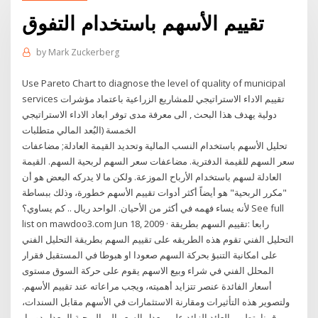
تقييم الأسهم باستخدام التفوق
by
Mark Zuckerberg
Use Pareto Chart to diagnose the level of quality of municipal
services تقييم الاداء الاستراتيجي للمشاريع الزراعية باعتماد مؤشرات
دولية يهدف هذا البحث , الى معرفة مدى توفر ابعاد الاداء الاستراتيجي
الخمسة (البُعد المالي متطلبات
تحليل الأسهم باستخدام النسب المالية وتحديد القيمة العادلة; مضاعفات
سعر السهم للقيمة الدفترية. مضاعفات سعر السهم لربحية السهم. القيمة
العادلة لسهم باستخدام الأرباح الموزعة. ولكن ما لا يدركه البعض هو أن
"مكرر الربحية" هو أيضاً أكثر أدوات تقييم الأسهم خطورة، وذلك ببساطة
لأنه يساء فهمه في أكثر من الأحيان. الواحد ريال .. كم يساوي؟ See full
list on mawdoo3.com Jun 18, 2009 · رابعا :تقييم السهم بطريقة
التحليل الفني تقوم هذه الطريقه على تقييم السهم بطريقة التحليل الفني
على امكانية التنبؤ بحركة السهم صعودا او هبوطا في المستقبل فقرار
المحلل الفني في شراء وبيع الاسهم يقوم على حركة السوق مستوى
أسعار الفائدة عنصر تتزايد أهميته، ويجب مراعاته عند تقييم الأسهم.
ولتصوير هذه التأثيرات ومقارنة الاستثمارات في الأسهم مقابل السندات،
قمنا بتطوير العائد الزائد على معدل السعر إلى الربحية المعدل دوريا،