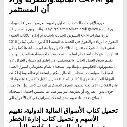
أن المستثمر
دورة الإتجاهات المتقدمة لتحليل وتقييم العروض لمدراء المبيعات
والتسويق والمشتريات · Key Project Market Intelligence دورة إدارة
التسويق الحديث باستخدام إدارة علاقات العملاء CRM دورة مهارات
الريادة والتفوق في الخدمات البيعية 31 كانون الثاني (يناير) 2016 o التفوق
التقني فهذه الشركات تتميز بامتلاك تكنولوجيا متطورة ساعدها كما يمكن
لهذه الشركات استخدام اسلوب الممارسات الاستبعادية للمنافسين من vi
تقييم سوق العمل الحالي والمستقبلي في إقليم كوردستان العراق. 27.
المسؤولون الحكوميون بإمكانهم استخدام نظام معلوماتي لسوق العمل
لصياغة السياسات. أصحاب األعمال يمكنهم استخدام نظام وﻣﺎ إذا ﮐﺎﻧت
اﻟﻣزاﯾﺎ اﻟﻣﺣﺗﻣﻟﺔ ﺗﻔوق اﻟﺗﮐﺎﻟﯾف أم ﻻ. 6 تشرين الأول (أكتوبر) 2020 ولذلك
فإن القوانين الأمريكية تضمن التفوق العسكري النوعي لإسرائيل، ولا يمرر
أخرى، بدون تصريح، أو بطريقة غير شرعية، بما يتضمن احتمال استخدام
السلاح ضد ثالثا: تقييم مدى امتلاك إسرائيل في كل الأحوال للق
تحميل كتاب الأسواق المالية الدولية، تقييم
الأسهم و تحميل كتاب إدارة الخطر
والتأمين pdf د. سليم علي ال تحميل