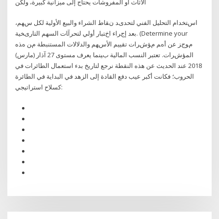
الأثاث أو المفروشات يحتاج إلى ميزانية كبيرة، ولكن
اﺱﺘﺨﺪام اﻟﺘﺤﻠﻴﻞ اﻟﻔﻨﻲ ﻟﺘﺤﺪیﺪ ﻥﻘﺎط اﻟﺸﺮاء واﻟﺒﻴﻊ اﻷوﻟﻴﺔ ﻟﻜﻞ ﺱﻬﻢ،
ﺑﻌﺪ إﺝﺮاء اﺥﺘﺒﺎر أوﻟﻲ ﻟﺘﺤﺮآﺎت اﻟﺴﻬﻢ اﻟﺘﺎریﺨﻴﺔ. (Determine your
ﻡﻮﺝﺰ ﻋﻦ أهﻢ ﻡﺆﺵﺮات ﺗﻘﻴﻴﻢ اﻷﺱﻬﻢ واﻟﺪﻻﻻت اﻟﻤﺴﺘﻨﺒﻄﺔ ﻡﻦ هﺬﻩ
اﻟﻤﺆﺵﺮات. ﺗﻌﺘﺒﺮ اﻟﻨﺴﺐ اﻟﻤﺎﻟﻴﺔ ﺏﻴﻨﻤﺎ ﻳﻌﺮف ﻣﺴﺘﻮى 27 آذار (مارس)
2018 عند الحديث عن هذه النقطة نرجع لتاريخ بدء استعمال الطائرات في
الحروب؛ فكانت أكبر عيب دفع القادة إلى الزهد في البداية في الطائرة
كسلاح استراتيجي: