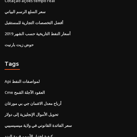
Cotação ações tempo real
سعر السلع الرسم البياني
أفضل التخصصات التجارية للمستقبل
أسعار النفط التاريخية حسب الشهر 2019
حوض زيت بارنيت
Tags
Api لمواصفات النفط
Cme العقود الآجلة القمح
أرباح معدل الائتمان جي بي مورغان
تحويل الأموال الإنجليزية إلى دولار
سعر الفائدة القانوني في ولاية ميسيسيبي
كيفية اختيار الأسهم قيمة الهند