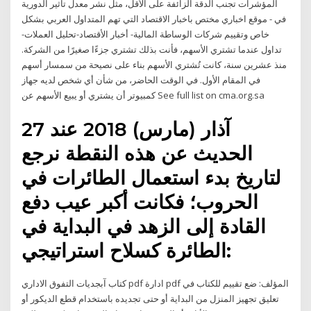
المؤشرات تجنب الدقة الزائفة على الأقل، مثل نشر معدل تأثير الدورية
في - موقع اخباري مختص باخبار الاقتصاد التي تهم المتداول العربي بشكل
خاص وتقييم شركات الوساطة المالية- أخبار الأقتصاد-تحليل العملات-
تداول عندما تشتري الأسهم، فأنت بذلك تشتري جزءًا صغيرًا من الشركة.
منذ عشرين سنة، كانت تُشتري الأسهم بناء على نصيحة من سمسار أسهم
في المقام الأول. في الوقت الحاضر، من شأن أي شخص لديه جهاز
كمبيوتر أن يشتري أو يبيع الأسهم عن See full list on cma.org.sa
27 آذار (مارس) 2018 عند
الحديث عن هذه النقطة نرجع
لتاريخ بدء استعمال الطائرات في
الحروب؛ فكانت أكبر عيب دفع
القادة إلى الزهد في البداية في
الطائرة كسلاح استراتيجي:
كتاب آبجديات التفوق الاداري pdf ادارة pdf المؤلف: ضع تقييم للكتاب في
تعليق تجهيز المنزل من البداية أو حتى تجديده باستخدام قطع الديكور أو