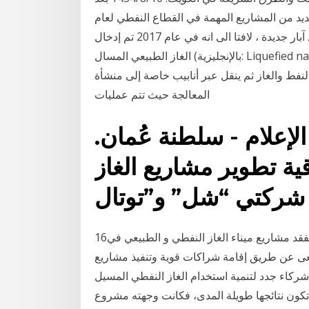
ديد من المشاريع المهمة في القطاع النفطي لعام
2018 منها حفر الآبار وإعادة تأهيل المنشآت النفطية وإدخال آبار جديدة ، لافتا الى انه في عام 2017 تم إدخال
الغاز الطبيعي المسال (بالإنجليزية: Liquefied natural gas أو LNG)‏ هو غاز طبيعي تمت معالجته وإسالته
النفط والغاز ثم ينقل عبر أنابيب خاصة إلى منشأة
المعالجة حيث تتم عمليات
لإعلام - سلطنة عُمان.
قية تطوير مشاريع الغاز
16‏‏/7‏‏/1440 بعد الهجرة 2‏‏/6‏‏/1442 بعد الهجرة وزير الأشغال يتفقد مشاريع ميناء الغاز النفطي و الطبيعي في
تسعى عن طريق إقامة شراكات قوية وتنفيذ مشاريع
شركاء جدد لتنمية استخدام الغاز النفطي المسيل
تكون نتائجها طويلة المدى، فكانت وجهته مشروع