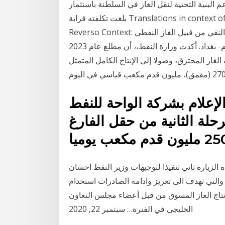
 البنية التحتية لنقل الغاز في السلطنة باستثمار
بلغت تكلفته قرابة Translations in context of "الغاز النفطي المُسيَّل" in Arabic-English from
Reverso Context: وفي غانا، يدعم الصندوق توسيع استخدام أصناف الوقود النقي من قبيل الغاز النفطي
المسيل في المهن المنتجة التي تزاولها المرأة. بغداد اليوم- بغداد. أكدت وزارة النفط،، أن مطلع عام 2023
غاز المحترق، وصولا إلى الإنتاج الكامل المتمثل
إعلام بشركة الواحة للنفط
رحلة الثانية من حقل الفارغ
الزيارة تاتي تنفيذا لتوجيهات وزير النفط احسان
 والتي تهدف الى تعزيز وادامة الصادرات استخدام
إنتاج الغاز المسوق من قبل أعضاء مجلس التعاون
الخليجي في الفترة… سبتمبر 22, 2020