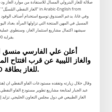
صلالة للغاز البترولي المسال للاستفادة من موارد الغاز ودعم
سيشهد اكتمال مشاريع استثمار الغاز، وسنطوي عملية ال
بقرابة 2700 (مقمق)، مليون قدم مكعب قياسي في اليوم.
أعلن علي الفارسي منسق ال
والغاز الليبية عن قرب افتتاح الم
للغاز بطاقة 250 مليون قدم مكعب يوميا.
وقال خلال زيارته وتفقده مستودعات الفاو النفطي ان (هذه 
عبد الجبار لمتابعة مشاريع تطوير مستودع الفاو النفطي
الغاز الطبيعي في دول مجلس التعاون الخليجي. تزايد 