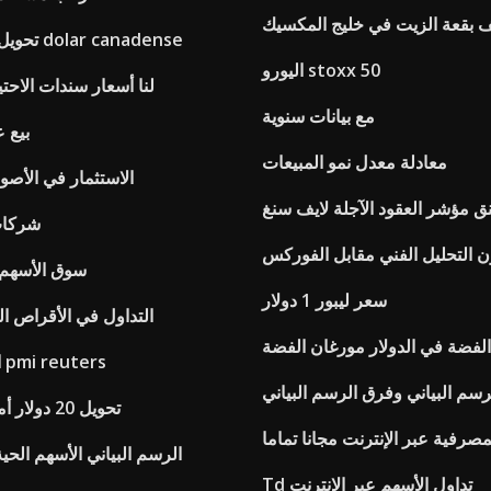
 بقعة الزيت في خليج المكسيك
تحويل حقيقي الفقرة dolar canadense
اليورو stoxx 50
لنا أسعار سندات الاحت
مع بيانات سنوية
بيع ع
معادلة معدل نمو المبيعات
الاستثمار في الأصول
 مؤشر العقود الآجلة لايف سنغ
شركات
 التحليل الفني مقابل الفوركس
سوق الأسهم ل
سعر ليبور 1 دولار
التداول في الأقراص ال
الفضة في الدولار مورغان الفضة
التصنيع الصينية pmi reuters
تحويل 20 دولار أمريكي إلى جنيه
مصرفية عبر الإنترنت مجانا تماما
الرسم البياني الأسهم الحية
Td تداول الأسهم عبر الإنترنت