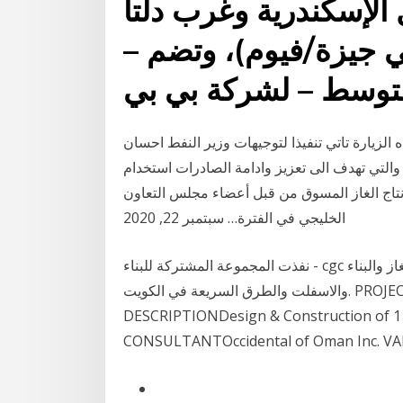
لإسكندرية وغرب دلتا
لي جيزة/فيوم)، وتضم –
الزيارة تاتي تنفيذا لتوجيهات وزير النفط احسان
 والتي تهدف الى تعزيز وادامة الصادرات استخدام
إنتاج الغاز المسوق من قبل أعضاء مجلس التعاون
الخليجي في الفترة… سبتمبر 22, 2020
نفذت المجموعة المشتركة للبناء - cgc على مدارس الأعوام مشاريع رائدة في مجال النفط والغاز والبناء
والاسفلت والطرق السريعة في الكويت. PROJECTRoad Black Top Paving for Block 9 & 27
DESCRIPTIONDesign & Construction of 1
CONSULTANTOccidental of Oman Inc. VA