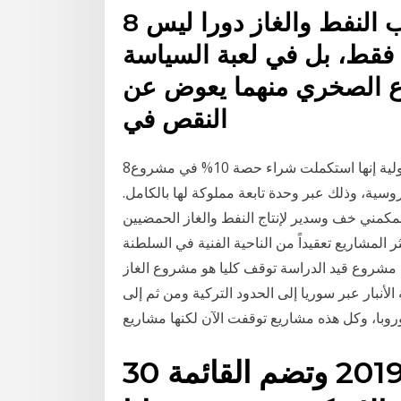
8 كانون الأول (ديسمبر) 2013 يلعب النفط والغاز دورا ليس
 فقط، بل في لعبة السياسة
نوع الصخري منهما يعوض عن
النقص في
8‏‏/3‏‏/1442 بعد الهجرة قالت شركة ترافيغورا لتجارة السلع الأولية إنها استكملت شراء حصة 10% في مشروع
ة، وذلك عبر وحدة تابعة مملوكة لها بالكامل.
كمني خف وسدير لإنتاج النفط والغاز الحمضيين
ع من حيث المساحة (1.2كم ـ 1.1 كم) وأكثر المشاريع تعقيداً من الناحية الفنية في السلطنة
‏‏/4‏‏/1442 بعد الهجرة وهناك مشروع قيد الدراسة توقف كليا هو مشروع الغاز
نبار عبر سوريا إلى الحدود التركية ومن ثم إلى
روبا، وكل هذه مشاريع توقفت الآن لكنها مشاريع
30 كانون الأول (ديسمبر) 2019 وتضم القائمة