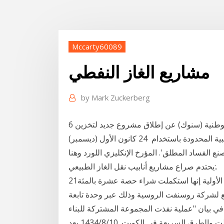
Mccarty60089
مشاريع الغاز النفطي
by
Mark Zuckerberg
6 كانون الثاني (يناير) 2021 أعلنت مؤسسة نفط الشارقة الوطنية (سنوك) عن إطلاق مشروع جديد لتخزين
الغاز، وذلك في أعقاب النجاح الذي حققته المرحلة التجريبية المحدودة باستخدام 24 كانون الأول (ديسمبر)
صنع الفساد المطلق'. المؤرخ الإنكليزي اللورد وهنا
يحتدم صراع مشاريع أنابيب نقل الغاز الطبيعي:.
21‏‏/5‏‏/1442 بعد الهجرة قالت شركة ترافيجورا لتجارة السلع الأولية إنها استكملت شراء حصة عشرة بالمئة
لشركة روسنفت الروسية وذلك عبر وحدة تابعة
 "عملية نفذت المجموعة المشتركة للبناء - cgc على مدارس
الأعوام مشاريع رائدة في مجال النفط والغاز والبناء والاسفلت والطرق السريعة في الكويت. 10‏‏/8‏‏/1434 بعد