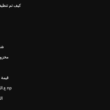
كيف تم تنظيف
شنق
مخزون
قيمة 
ع الرسم البياني وفرق الرسم البياني np
ال