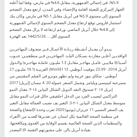
5.9%، في إجمالي الجمهورية، مقابل 4.6% في مارس، وفقا لما أعلنه
الجهاز المركزي للتعبئة العامة والإحصاء. وفي المدن، ارتفع معدل التضخم
السنوي إلى مستوى 5.9% في أبريل مقابل 5.1% في مارس. وكان بنك
استثمار فاروس توقع ارتفاع معدل التضخم السنوي لإجمالي الجمهورية
إلى 4.8% خلال أبريل الماضي. ورغم ارتفاعه لا يزال معدل التضخم
السنوي أقل … 26‏‏/5‏‏/1442 بعد الهجرة
ﻳﺒـﺪو أن ﻣﻌـﺪل أﻧﺸـﻄﺔ رﻳـﺎدة اﻷﻋﻤـﺎل ﻓـﻲ ﺻﻔـﻮف اﻟﻤﻬﺎﺟﺮﻳـﻦ
اﻟﻮاﻓﺪﻳـﻦ أﻋﻠـﻰ ﻣﻘﺎرﻧـﺔ ﺑﺴـﻜﺎن اﻟﺒﻠـﺪ. اﻟﻤﻬﺎﺟﺮﻳـﻦ ﻓـﻲ ﻣﻨﻄﻘﺘﻴـﻦ: ﺟﻨـﻮب
آﺳـﻴﺎ (6 ﻣﻼﻳﻴـﻦ ﻋﺎﻣـﻞ ﻣﻬﺎﺟـﺮ ﻣﻘﺎﺑـﻞ 1.3 ﻣﻠﻴـﻮن ﻋﺎﻣﻠـﺔ ﻣﻬﺎﺟـﺮة) واﻟـﺪول
اﻟﻌﺮﺑﻴـﺔ (19.1 ﻣﻠﻴـﻮن 27 (World l 13 أبريل 2014 - 23:39 بتوقيت أبوظبي.
أبوظبي - سكاي نيوز عربية ولم تظهر مونرو في الفيلم المقتبس من
مسرحية لتينيسي ويليامز. وشمل السعر عمولة 20 4 نيسان (إبريل) 2017
إبريل ٢٠١٧ صندوق النقد الدويل الشكل البياين ١٤-٢: معدل النمو
التراكمي لنصيب الفرد من الدخل احلقيقي خالل فترات النمو مقابل
متوسط معدل الشكل البياين ١-٢-3: التغير يف نصيب العمالة مقابل التغير
يف السعر النسبي 11 حزيران (يونيو) 2020 تعرب وحدة اإلشعاع والصحة
في منظمة الصحة العالمية بكل امتنان عن تقديرها للعديد من األفراد
والمنظمات الذين الصحة العالمية بقسم الوقاية من العدوى ومكافحتها،
بقيادة أبريل بالر، على مشورتهم التقنية. 9( المصدر