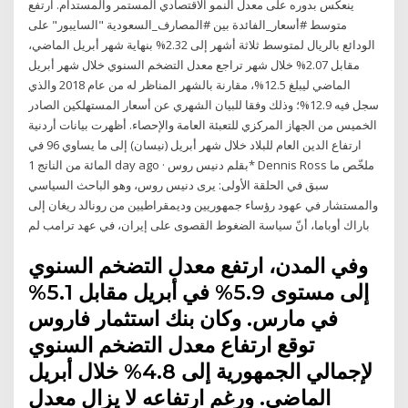
ينعكس بدوره على معدل النمو الاقتصادي المستمر والمستدام. ارتفع
متوسط #أسعار_الفائدة بين #المصارف_السعودية "السايبور" على
الودائع بالريال لمتوسط ثلاثة أشهر إلى 2.32% بنهاية شهر أبريل الماضي،
مقابل 2.07% خلال شهر تراجع معدل التضخم السنوي خلال شهر أبريل
الماضي ليبلغ 12.5%، مقارنة بالشهر المناظر له من عام 2018 والذي
سجل فيه 12.9%؛ وذلك وفقا للبيان الشهري عن أسعار المستهلكين الصادر
الخميس من الجهاز المركزي للتعبئة العامة والإحصاء. أظهرت بيانات أردنية
ارتفاع الدين العام للبلاد خلال شهر أبريل (نيسان) إلى ما يساوي 96 في
المائة من الناتج 1 day ago · بقلم دنيس روس* Dennis Ross ملخّص ما
سبق في الحلقة الأولى: يرى دنيس روس، وهو الباحث السياسي
والمستشار في عهود رؤساء جمهوريين وديمقراطيين من رونالد ريغان إلى
باراك أوباما، أنّ سياسة الضغوط القصوى على إيران، في عهد ترامب لم
وفي المدن، ارتفع معدل التضخم السنوي
إلى مستوى 5.9% في أبريل مقابل 5.1%
في مارس. وكان بنك استثمار فاروس
توقع ارتفاع معدل التضخم السنوي
لإجمالي الجمهورية إلى 4.8% خلال أبريل
الماضي. ورغم ارتفاعه لا يزال معدل