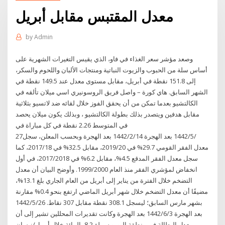
معدل المقتبس مقابل أبريل
by
Admin
وصعد مؤشر سعر الغذاء في فاو، الذي يقيس التغيرات الشهرية على
أساس سلة من الحبوب والزيوت النباتية ومنتجات الألبان واللحوم والسكر،
إلى 151.8 نقطة في أبريل، مقابل مستوى معدل عند 149.5 نقطة في
الشهر السابق. هاي كورة – واصل فريق الروسونيري اسي ميلان تألقه في
الكالتشيو بعدما تمكن من أن يحقق الفوز خلال لقائه ضد لاتسيو بثلاثية
مقابل هدفين ويتصدر بذلك بطولة الكالتشيو ، وبذلك يكون ميلان يحصد
في المتوسط 2.26 نقطة في كل مباراة في
27‏‏/5‏‏/1442 بعد الهجرة 14‏‏/2‏‏/1442 بعد الهجرة وبحسب المعلن، سجل
معدل الفقر القومي 29.7% في 2019/20، مقابل 32.5% في 2017/18، كما
سجل معدل الفقر المدقع 4.5%، مقابل 6.2% في 2017/2018، في أول
انخفاض لمؤشري الفقر منذ العام 1999/2000. وأوضح البيان أن معدل
التضخم خلال الفترة من يناير إلى أبريل من العام الجاري بلغ 13.1%،
مضيفًا أن معدل التضخم خلال شهر أبريل الماضي ارتفع بنحو 0.4% مقارنة
بشهر مارس السابق؛ ليسجل 308.1 نقطة مقابل 307 نقاط. 26‏‏/5‏‏/1442
بعد الهجرة 3‏‏/6‏‏/1442 بعد الهجرة وكانت تقديرات المحللين تشير إلى أن
معدل البطالة في منطقة اليورو سيبلغ 8.2 بالمائة خلال أبريل/نيسان