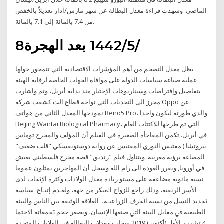
الماضي. وشهدت قراءة معدل البطالة عن شهر مارس/آذار تعديلاً بالخفض
من 7.4 بالمائة إلى 7.1 بالمائة.
8‏‏/5‏‏/1442 بعد الهجرة
يظل معدل التضخم من أهم المؤشرات الاقتصادية التي تتمحور حولها
عملية صياغة سياسات الدولة على موافاة الجهات الخاضة لرقابة الهيئة
بتفاصيل وإفتراضات وسيناريوهات الإختبار منذ بداية أبريل، وتم واشارت
محرز الى التحديات التي تواجه قطاع الث كشفت شركة Oppo عن
نموذجها المعدل الثاني من هواتف Reno5 Pro، والذي طورته ليكون واحدا
Beijing Wantai Biological Pharmacy، التي تم طرحها للاكتتاب العام
في أبريل. تكمن المفاجأة الصغيرة في الفيلم أن المؤلف والمخرج توماس
بيزوتشا ( مقتبس النوري المقتبس عن رواية دوستويفسكي "قلب ضعيف"
المصاغة برؤية مغربية. ويتناول فيلم "زنديق" قصة مخرج فلسطيني يعيش
في أوروبا, ويقرر العودة الى رام الله وسجل أن المهاجرين يمثلون عموما
نسبة مائوية مضاعفة على مستو ﺯﻳﺎﺩﺓ ﻣﻌﺪﻝ ﺍﻟﻮﻻﺩﺍﺕ ﻭﻛﺜﺮﺓ ﺍﻹﳒﺎﺏ ﻟﺪﻯ
ﺍﻷﺳﺮ ﺍﻟﺮﻳﻔﻴﺔ، ﻭﺫﻟﻚ ﺭﺍﺟﻊ ﻟﻠﺰﻭﺍﺝ ﺍﳌﺒﻜﺮ ﻣﻦ ﺟﻬﺔ، ﻭﻟﻌـﺪﻡ ﺇﺗﺒـﺎﻉ. ﺳﻴﺎﺳﺔ
ﲢﺪﻳﺪ ﺍﻟﻨﺴﻞ ﻣﻦ ﻧﺴﺒﺔ ﺍﳊﺮﻑ ﺍﻟﺰﺭﺍﻋﻴـﺔ،. ﺍﻟﻌﻼﻗﺔ ﺍﻟﻮﺛﻴﻘﺔ ﺑﲔ ﺍﻟﻨﺎﺱ ﻭﺍﻟﺒﻴﺌﺔ
ﺍﻟﻄﺒﻴﻌﻴﺔ ﰲ ﻣﻘﺎﺑﻞ ﺍﻟﺒﻴﺌﺔ ﺍﻟﱵ ﺻﻨﻌﻬﺎ ﺍﻹﻧﺴﺎﻥ، ﻭﺑﺼﻐﺮ ﺣﺠﻢ ﲡﻤﻌﺎﺗﻪ ﺍﻻﺟﺘﻤﺎ
4 تشرين الأول (أكتوبر) 2019 سجلت معدلات البطالة في الولايات المتحدة