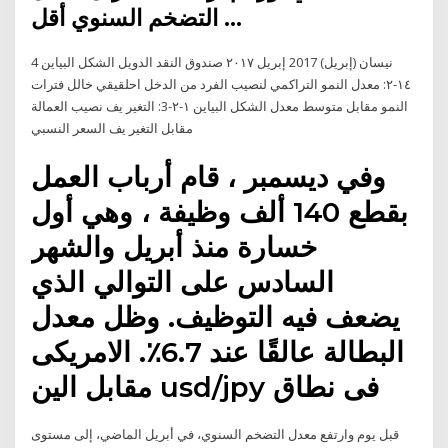
التضخم السنوي أقل …
4 نيسان (إبريل) 2017 إبريل ٢٠١٧ صندوق النقد الدويل الشكل البياين
١٤-٢: معدل النمو التراكمي لنصيب الفرد من الدخل احلقيقي خالل فترات
النمو مقابل متوسط معدل الشكل البياين ١-٢-3: التغير يف نصيب العمالة
مقابل التغير يف السعر النسبي
وفي ديسمبر ، قام أرباب العمل
بقطع 140 ألف وظيفة ، وهي أول
خسارة منذ أبريل والشهر
السادس على التوالي الذي
يضعف فيه التوظيف. وظل معدل
البطالة عالقًا عند 6.7٪. الامريكى
مقابل الين usd/jpy فى نطاق
قبل يوم وارتفع معدل التضخم السنوي، في أبريل الماضي، إلى مستوى