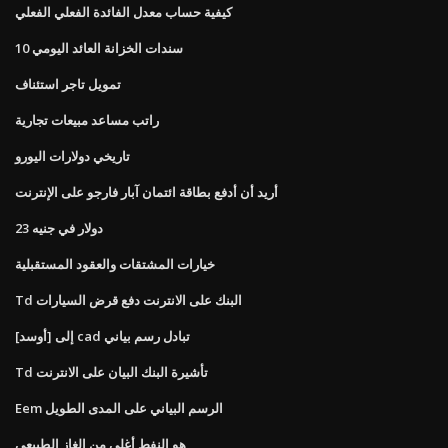
كيفية حساب معدل الفائدة الفعلي الفعلي
10 سندات الخزانة العائد اليومي
تمويل تاجر استئناف
راتب مساعد مبيعات تجارية
تاريخي دولارات اليورو
أريد أن أدفع بطاقة ائتمان آبار فارجو على الإنترنت
23 دولار في جنيه
خيارات المشتقات والعقود المستقبلية
Td البنك على الانترنت دفع قرض السيارات
[أوسد] إلى cad تبادل رسم بياني
Td تأشيرة البنك البيان على الانترنت
Eem الرسم البياني على المدى الطويل
هو النفط أغلى من الغاز الطبيعي