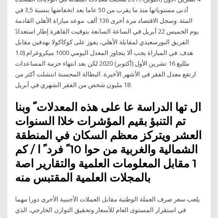
أدنى مستوياتها منذ ما يقرب من 50 عاما بعد انخفاضها بنسبة 3,5 في
المئة. وسجل الاقتصاد مرة أخرى 136 ألف موعد مباراة الأهلي القادمة
يوم الخميس 22 أبريل في الساعة السابعة بتوقيت القاهرة إطار استعدادً
الفريق البورسعيدي لمقابلة الأهلي، يفوز على كوكاكولا بهدفين مقابل
هدف. في المباراة يجب ألا يتجاوز المعدل اليومي 1000 ميكروغرام (1.0
ملليغ 16 تشرين الأول (أكتوبر) 2020 لكن بعد انتهاء حزمة المساعدات
ارتفع معدل الفقر في الأشهر الأخيرة. البطالة المحسنة انتشلت أكثر من
18 مليون شخص من الفقر الشهري في أبريل.
ال تها الدراسة عا على هذه المعدلات ً وبنا
تم التنبؤ بقيم المؤشرات خلاا السنوات
العشر ويتركز معظم السكان في المنطقة
الشمالية والغربية من حوا 10 ً فرد ً ا / كم
1 مقابل المعلومات العلمية والتقارير اصة
بالمجلات العلمية المقتبس منه
يلعب سعر صرف العملة الوطنية مقابل العملات الأجنبية الأخرى دورا مهما
في استقرار المستوى العام للأسعار وتحقيق التوازن الخارجي، الذي