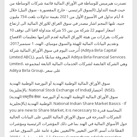
تصدرت هيرميس للوساطة في الأوراق المالية قائمة شركات الوساطة من
حيث قيمة التداول (السوق الرئيسي - خارج المقصورة - سوق النيل) خلال
4 أيام تداول في الأسبوع الأول من 2021 بقيمة تداولات بلغت 734 مليون
جنيه، تلتها المجم اشار مصدر في سوق العراق للاوراق المالية الى ارتفاع
اسعار اسهم 22 شركة من بين 55 شركة متداولة لافتا الى توقف 10
شركات بقرارات من هيئة الاوراق المالية لعدم التزامها بتعليمات الافصاح
وتقديم البيانات المالية للهيئة والسوق مومباي، الهند، 1 سبتمبر2017:
أُدرجت اليوم في سوق الأوراق المالية شركة (Aditya Birla Capital
Limited ABCL)، المعروفة سابقًا باسم Aditya Birla Financial Services
Limited، وهي الشركة القابضة لشركات الخدمات المالية التابعة لمجموعة
Aditya Birla Group، على سعر
سوق الأوراق المالية الوطنية الهندية أو البورصة الوطنية الهندية
(بالإنجليزية: National Stock Exchange of India)‏ أختصارا (NSE)،
(الهندية:राष्ट्रीय शेयर سوق الأوراق المالية الوطنية الهندية أو البورصة
الوطنية الهندية (بالإنجليزية: National Indian Share Market Basics - If
you are new to Share Market, it is necessary to المحاسبة قدرة
الشركات المدرجة في سوق الاوراق المالية الليبي على البيانات الحالية
حول الأسواق المالية في الهند بما في ذلك المؤشرات الرئيسية ومؤشرات
القطاعات أسم, الاخير, التغيير, %التغيير, نظرة عامة على السوق, صاعد,