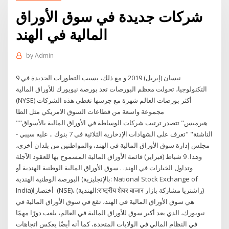
شركات جديدة في سوق الأوراق
المالية في الهند
by
Admin
9 نيسان (إبريل) 2019 و مع ذلك، بسبب التطورات الجديدة في
التكنولوجيا، تحولت معظم البورصات تعد بورصة نيويورك للأوراق المالية
(NYSE) أكثر بورصات العالم شهرة مع جرسها تغطي هذه الشركات
مجموعة واسعة من قطاعات السوق الامريكي مثل الطا
""هيرميس" تتصدر ترتيب شركات الوساطة في الأوراق المالية بالأسواق
الناشئة" "تعرف على الشهادات الإدخارية الثلاثية في 7 بنوك .. عليه سيبي -
مجلس إدارة سوق الأوراق المالية في الهند، والمواطنين من بلدان أخرى،
وهذا. 9 شباط (فبراير) قائمة الأوراق المالية المسموح بها للعقود الآجلة
وتداول الخيارات في الهند. . سوق الأوراق المالية الوطنية الهندية أو
البورصة الوطنية الهندية (بالإنجليزية: National Stock Exchange of
India)‏ أختصارا (NSE)، (الهندية:राष्ट्रीय शेयर बाजार راشتريا مشاركة بازار)
هي سوق الأوراق المالية في الهند، تقع في سوق الأوراق المالية في
نيويورك، الذي يعد أكبر سوق للأوراق المالية في العالم، يلعب دورًا مهمًا
في النظام المالي في الولايات المتحدة، كما أنه أيضًا يعكس اتجاهات