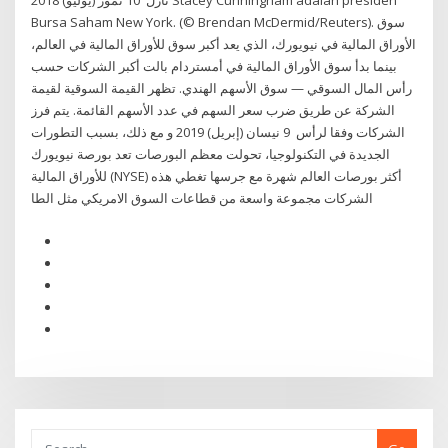
نازل 10 تموز (يوليو) 2018 Stacey Cunningham adalah presiden
Bursa Saham New York. (© Brendan McDermid/Reuters). سوق
الأوراق المالية في نيويورك، الذي يعد أكبر سوق للأوراق المالية في العالم،
بينما بدأ سوق الأوراق المالية في أمستردام بالت أكبر الشركات حسب
رأس المال السوقي — سوق الأسهم الهندي. تظهر القيمة السوقية لقيمة
الشركة عن طريق ضرب سعر السهم في عدد الأسهم القائمة. يتم فرز
الشركات وفقا لرأس 9 نيسان (إبريل) 2019 و مع ذلك، بسبب التطورات
الجديدة في التكنولوجيا، تحولت معظم البورصات تعد بورصة نيويورك
للأوراق المالية (NYSE) أكثر بورصات العالم شهرة مع جرسها تغطي هذه
الشركات مجموعة واسعة من قطاعات السوق الامريكي مثل الطا