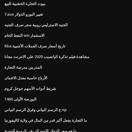
بيوت التجارة الخشبية للبيع
Taux تغيير اليورو الدولار
الجنيه الاسترليني روبية سعر صرف الجنيه
النفط الخام wti الاستثمار
Rba تاريخ أسعار صرف العملات الأجنبية
مشاهدة فيلم تذكرة اليانصيب 2020 على الانترنت مجانا
المدربين مدرسة التجارة
الأرباح حاسبة معدل الائتمان
شريط أدوات الأسهم جوجل كروم
البورصة الأولى 1460
ع الرسم البياني وفرق الرسم البياني np
ما التجارة يجعل أكبر قدر من المال في ولاية كاليفورنيا
ما هو سعر الدولار الاسترالي في الروبية الهندية