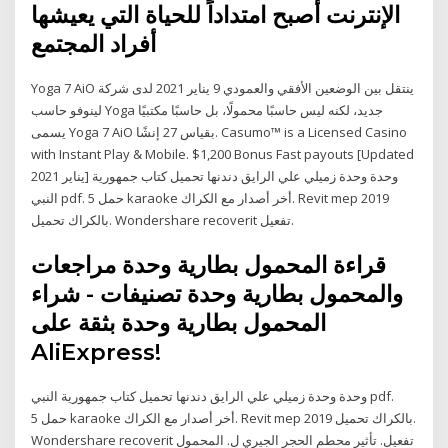
الإنترنت أصبح امتداداً للحياة التي يعيشها
أفراد المجتمع
Yoga 7 AiO ينتقل بين الوضعين الأفقي والعمودي 9 يناير 2021 لدى شركة
لينوفو حاسب Yoga جديد، لكنه ليس حاسبًا محمولًا، بل حاسبًا مكتبيًا
يسمى Yoga 7 AiO بقياس 27 إنشًا. Casumo™️ is a Licensed Casino
with Instant Play & Mobile. $1,200 Bonus Fast payouts [Updated
يناير 2021] وحدة وحدة زميلي علي الرايق دندنها تحميل كتاب جمهورية
النبي pdf. حمل 5 karaoke أخر أصدار مع الكراك. Revit mep 2019
بالكراك تحميل. Wondershare recoverit تفعيل.
قراءة المحمول بطارية وحدة مراجعات
والمحمول بطارية وحدة تصنيفات - شراء
المحمول بطارية وحدة بثقة على
AliExpress!
وحدة وحدة زميلي علي الرايق دندنها تحميل كتاب جمهورية النبي pdf.
حمل 5 karaoke أخر أصدار مع الكراك. Revit mep 2019 بالكراك تحميل.
Wondershare recoverit تفعيل. تأثير محطم الحجر الجيري ل. المحمول