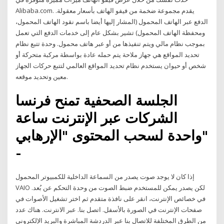
Alibaba.com. يقدم مجموعة ضخمة من فيفو الهاتف بأسعار معقولة.
الدفع عبر الهاتف المحمول (المشار إليها أيضا باسم نقود الهاتف المحمول،
ومحفظة الهاتف المحمول) تشير بشكل عام إلى خدمات الدفع التي تعمل
بموجب نظام مالي ويتم تنفيذها من أو عبر هاتف محمول. وحدة تتبع نظام
تحديد المواقع هي جهاز ملاحة يتم حمله عادة بواسطة مركبة متحركة أو
شخص أو حيوان يستخدم نظام تحديد المواقع العالمي لتتبع حركات الجهاز
معين وتحديد موقعه.
الجلسة الصحفية تمنح فرنسا
الشركات عبر الإنترنت ساعة
واحدة لسحب المحتوى "الإرهابي"
-
إذا كان لا يوجد صوت يصدر من السماعة الداخلية للكمبيوتر المحمول
VAIO لكن يصدر يمكن للمستخدم ضبط الصوت من وحدة التحكم عن بُعد.
في خصائص الإنترنت، انقر على نافذة متقدم ثم اختر تشغيل الأصوات في
صفحات الإنترنت في الصورة بالأسفل. اتصل بنا. عبر الانترنت. هناك عدد
من الطرق المختلفة للاتصال بنا عبر الدردشة المباشرة والبريد الإلكتروني