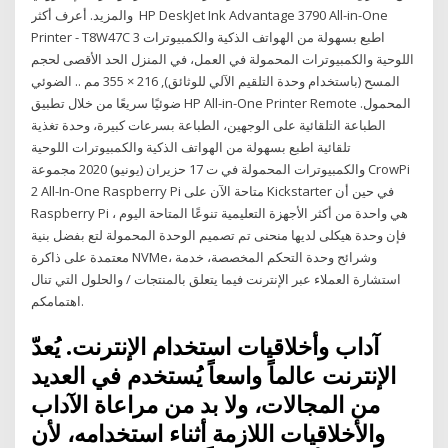
والمزيد. أعرف أكثر HP DeskJet Ink Advantage 3790 All-in-One
Printer - T8W47C 3 اطبع بسهولة من الهواتف الذكية والكمبيوترات
اللوحية والكمبيوترات المحمولة في العمل، في المنزل الحد الأقصى لحجم
المسح (باستخدام وحدة التلقيم الآلي للوثائق), 216 × 355 مم .. الضوئي
ضوئيًا سريعًا من خلال تطبيق HP All-in-One Printer Remote المحمول.
الطباعة التلقائية على الوجهين، الطباعة بسرعات كبيرة، وحدة تغذية
تلقائية اطبع بسهولة من الهواتف الذكية والكمبيوترات اللوحية
والكمبيوترات المحمولة في ت 17 حزيران (يونيو) 2020 مجموعة CrowPi
2 All-In-One Raspberry Pi متاحة الآن على Kickstarter في حين أن
Raspberry Pi هي واحدة من أكثر الأجهزة التعليمية تنوعًا المتاحة اليوم ،
فإن وحدة هيكلى لديها منحنى تم تصميم الوحدة المحمولة لتع بفضل بنية
معتمدة على ذاكرة NVMe، وشرائح وحدة التحكم المخصصة، خدمة
استشارة العملاء عبر الإنترنت فيما يتعلق بالمنتجات / والحلول التي تنال
اهتمامكم.
آداب وأخلاقيات استخدام الإنترنت. يُعدّ
الإنترنت عالماً واسعاً يُستخدم في العديد
من المجالات، ولا بد من مراعاة الآداب
والأخلاقيات اللازمة أثناء استخدامه، لأن