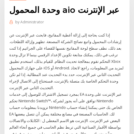
وحدة المحمول aio عبر الإنترنت
by
Administrator
إذا كنت بحاجة إلى إزالة أغطية المفاتيح، فابحث عبر الإنترنت عن
إرشادات المحمول واتبع نصائح الشركة المصنعة. تطهير وإزالة اللطخات.
بعد ذلك، نطف سطح لوحة المفاتيح نفسها للقضاء على الجراثيم إذا كنت
ترغب في ذلك، يمكنك متابعة تكوين الإعداد الرقمي بينما لا تزال وحدة
التحكم تقوم بمعالجة تحديث النظام. للقيام بذلك، استخدم تطبيق Xbox
على جهازك المحمول iOS أو Android. لمزيد من المعلومات، راجع: لاتخاذ
التحديث الثاني عبر الإنترنت، حدد بدء التحديث عند المطالبة. إذا لم تكن
وحدة التحكم الخاصة بك متصلة بالإنترنت، فستحتاج إلى الاتصال لإجراء
التحديث الثاني عبر الإنترنت.
بمجرد تسجيل الاشتراك للوصول إلى خدمات EA عبر الإنترنت على وحدة
تحكم Nintendo Switch™‎، توافق على أنه يجوز لشركة Nintendo
تزويدنا بمعلومات حساب Nintendo الخاص بك حتى يمكننا إنشاء حساب
EA لك. الحاسبات المصنعة في مصانع مختلفة يمكن أن تتصل ببعضها
البعض عبر الإنترنت. الإنترنت هو الاسم المعطى ل : الكابلات والاتصالات
بواسطة الأقمار الصناعية التي تربط نظم الحاسب في جميع أنحاء العالم
حدِّث نفسك من خلال عرض فيفو الهاتف ميزات مميزة متوفرة في